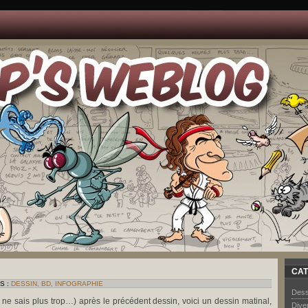
CAT
S :
DESSIN, BD, INFOGRAPHIE
Dess
e ne sais plus trop…) après le précédent dessin, voici un dessin matinal,
Dive