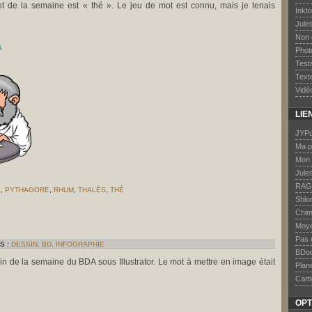
t de la semaine est « thé ». Le jeu de mot est connu, mais je tenais
Inkt
Jule
Non 
Phot
Test
Text
Vidé
LIE
JYPd
Ma p
Mon 
Jule
RAG
S
,
PYTHAGORE
,
RHUM
,
THALÈS
,
THÉ
Shlo
R
Chim
IQUES
Moye
Pas 
S :
DESSIN, BD, INFOGRAPHIE
BDo
ssin de la semaine du BDA sous Illustrator. Le mot à mettre en image était
Plan
Carti
OPT