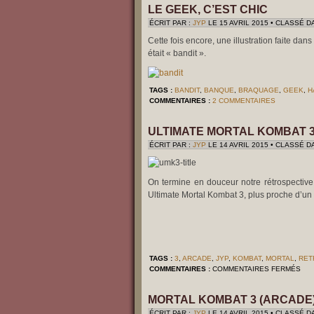
LE GEEK, C’EST CHIC
ÉCRIT PAR :
JYP
LE 15 AVRIL 2015 • CLASSÉ D
Cette fois encore, une illustration faite dan
était « bandit ».
TAGS :
BANDIT
,
BANQUE
,
BRAQUAGE
,
GEEK
,
H
COMMENTAIRES :
2 COMMENTAIRES
ULTIMATE MORTAL KOMBAT 3
ÉCRIT PAR :
JYP
LE 14 AVRIL 2015 • CLASSÉ D
On termine en douceur notre rétrospective
Ultimate Mortal Kombat 3, plus proche d’un 
TAGS :
3
,
ARCADE
,
JYP
,
KOMBAT
,
MORTAL
,
RET
SU
COMMENTAIRES :
COMMENTAIRES FERMÉS
ULT
MO
KO
MORTAL KOMBAT 3 (ARCADE
3
(AR
ÉCRIT PAR :
JYP
LE 14 AVRIL 2015 • CLASSÉ D