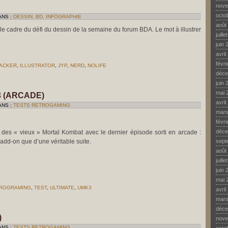
nove
octo
ANS :
DESSIN, BD, INFOGRAPHIE
août
s le cadre du défi du dessin de la semaine du forum BDA. Le mot à illustrer
juill
juin 
avril
févr
ACKER
,
ILLUSTRATOR
,
JYP
,
NERD
,
NOLIFE
déce
juin 
mai 
 (ARCADE)
avril
ANS :
TESTS RETROGAMING
mars
févr
déce
 des « vieux » Mortal Kombat avec le dernier épisode sorti en arcade :
add-on que d’une véritable suite.
sept
août
juill
juin 
mai 
ROGRAMING
,
TEST
,
ULTIMATE
,
UMK3
avril
R
mars
IMATE
RTAL
déce
MBAT
)
nove
CADE)
ANS :
TESTS RETROGAMING