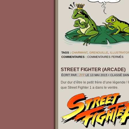
TAGS :
CHARMANT
,
GRENOUILLE
,
ILLUSTRATO
SU
COMMENTAIRES :
COMMENTAIRES FERMÉS
J’Y
CR
!
STREET FIGHTER (ARCADE)
ÉCRIT PAR :
JYP
LE 13 MAI 2015 • CLASSÉ DAN
Dur dur d’être le petit frère d’une légende
que Street Fighter 1 a dans le ventre.