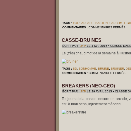
TAGS :
1987
,
ARCADE
,
BASTON
,
CAPCOM
,
FIG
SU
COMMENTAIRES :
COMMENTAIRES FERMÉS
STR
FIG
(AR
CASSE-BRUINES
ÉCRIT PAR :
JYP
LE 4 MAI 2015 • CLASSÉ DANS
Le (très) chaud mot de la semaine à illustre
TAGS :
BD
,
BONHOMME
,
BRUINE
,
BRUINER
,
DE
SU
COMMENTAIRES :
COMMENTAIRES FERMÉS
CAS
BRU
BREAKERS (NEO-GEO)
ÉCRIT PAR :
JYP
LE 29 AVRIL 2015 • CLASSÉ D
Toujours de la baston, encore en arcade, vo
est, à mon sens, injustement méconnu !