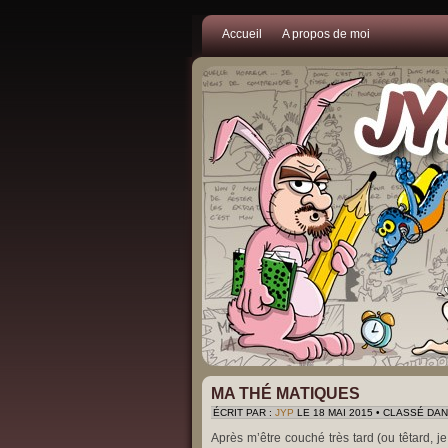
Accueil
A propos de moi
MA THÉ MATIQUES
ÉCRIT PAR :
JYP
LE 18 MAI 2015 • CLASSÉ DAN
Après m’être couché très tard (ou têtard, j