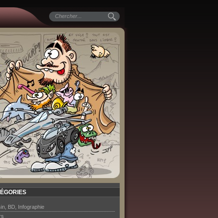
ÉGORIES
in, BD, Infographie
rs