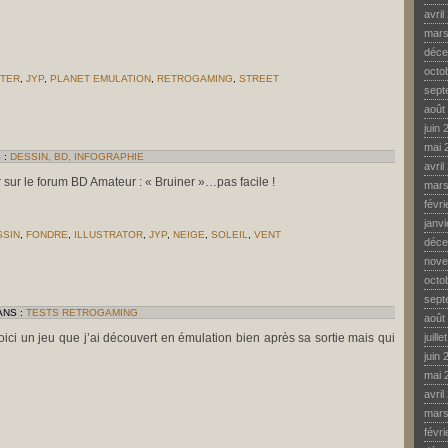
avril
mars
déce
octo
HTER
,
JYP
,
PLANET EMULATION
,
RETROGAMING
,
STREET
sept
R
EET
août
HTER
CADE)
juin 
mai 
 :
DESSIN, BD, INFOGRAPHIE
avril
r sur le forum BD Amateur : « Bruiner »…pas facile !
mars
févr
janv
SSIN
,
FONDRE
,
ILLUSTRATOR
,
JYP
,
NEIGE
,
SOLEIL
,
VENT
déce
R
SE-
nove
INES
octo
sept
ANS :
TESTS RETROGAMING
août
ici un jeu que j’ai découvert en émulation bien après sa sortie mais qui
juill
juin 
mai 
avril
mars
févr