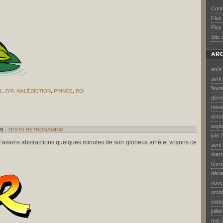
Conn
Flux
Flux
Site
ARC
août
avril
févr
R
,
JYP
,
MALÉDICTION
,
PRINCE
,
ROI
déce
R
nove
OÂ
octo
sept
S :
TESTS RETROGAMING
juin 
 ! Faisons abstractions quelques minutes de son glorieux ainé et voyons ce
avril
mars
févr
déce
nove
octo
sept
juill
mai 