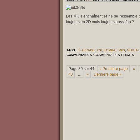
Les MK s’enchaînent et ne se ressemble p
toujours en 2D mais toujours aussi fun ?
TAGS :
3
,
ARCADE
,
JYP
,
KOMBAT
,
MK3
,
MORTAL
SU
COMMENTAIRES :
COMMENTAIRES FERMÉS
MO
KO
3
Page 30 sur 44
« Première page
«
(AR
40
…
»
Dernière page »