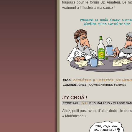
toujours pour le forum BD Amateur. Le mo
vraiment à l’illustrer à ma sauce !
TAGS :
GÉOMÉTRIE
,
ILLUSTRATOR
,
JYP
,
MATH
SU
COMMENTAIRES :
COMMENTAIRES FERMÉS
MA
THÉ
MAT
J’Y CROÂ !
ÉCRIT PAR :
JYP
LE 15 MAI 2015 • CLASSÉ DAN
Allez, petit post avant d’aller dodo : le de
« Malédiction ».