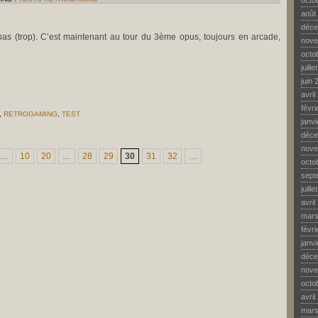
octo
août
déce
as (trop). C’est maintenant au tour du 3ème opus, toujours en arcade,
nove
octo
juill
juin 
avril
févr
,
RETROGAMING
,
TEST
janv
R
RTAL
déce
MBAT
nove
CADE)
…
10
20
…
28
29
30
31
32
…
octo
sept
juill
avril
mars
févr
janv
déce
nove
octo
avril
mars