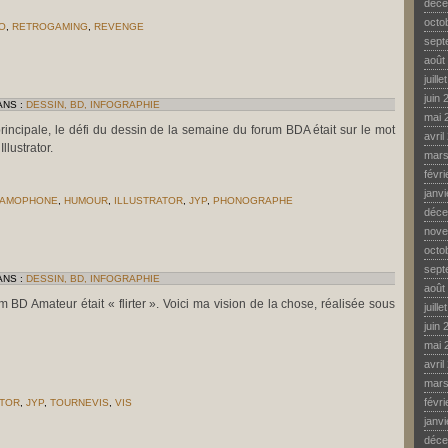
déce
octo
O
,
RETROGAMING
,
REVENGE
sept
août
juill
juin 
ANS :
DESSIN, BD, INFOGRAPHIE
mai 
incipale, le défi du dessin de la semaine du forum BDA était sur le mot
avril
lustrator.
mars
févr
janv
AMOPHONE
,
HUMOUR
,
ILLUSTRATOR
,
JYP
,
PHONOGRAPHE
déce
R
AUD
nove
ANT
octo
sept
ANS :
DESSIN, BD, INFOGRAPHIE
août
um BD Amateur était « flirter ». Voici ma vision de la chose, réalisée sous
juill
juin 
mai 
avril
mars
févr
ATOR
,
JYP
,
TOURNEVIS
,
VIS
janv
déce