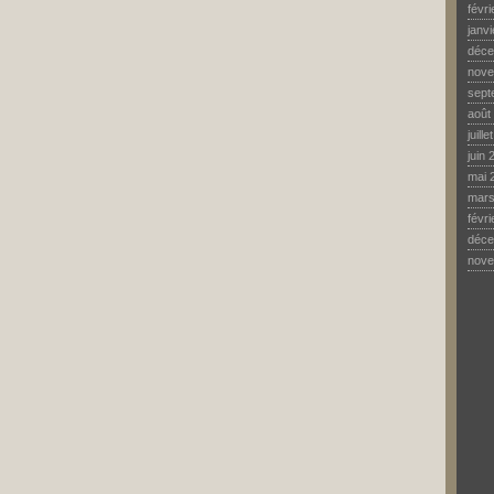
févr
janv
déce
nove
sept
août
juill
juin 
mai 
mars
févr
déce
nove