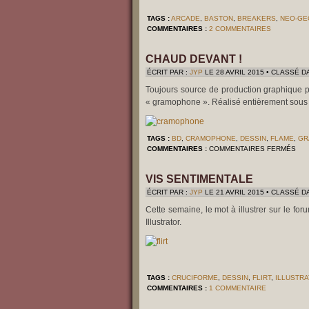
TAGS :
ARCADE
,
BASTON
,
BREAKERS
,
NEO-GE
COMMENTAIRES :
2 COMMENTAIRES
CHAUD DEVANT !
ÉCRIT PAR :
JYP
LE 28 AVRIL 2015 • CLASSÉ D
Toujours source de production graphique pr
« gramophone ». Réalisé entièrement sous Il
TAGS :
BD
,
CRAMOPHONE
,
DESSIN
,
FLAME
,
GR
SU
COMMENTAIRES :
COMMENTAIRES FERMÉS
CH
DEV
!
VIS SENTIMENTALE
ÉCRIT PAR :
JYP
LE 21 AVRIL 2015 • CLASSÉ D
Cette semaine, le mot à illustrer sur le for
Illustrator.
TAGS :
CRUCIFORME
,
DESSIN
,
FLIRT
,
ILLUSTR
COMMENTAIRES :
1 COMMENTAIRE