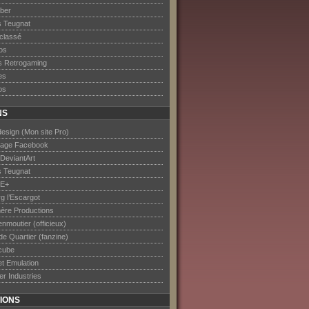
ober
s Teugnat
classé
os
s Retrogaming
es
os
NS
esign (Mon site Pro)
age Facebook
DeviantArt
s Teugnat
E+
rg l’Escargot
ère Productions
nmoutier (officieux)
de Quartier (fanzine)
cube
et Emulation
er Industries
IONS