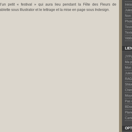
e d’un petit « festival » qui aura lieu pendant la Fête des Fleurs de
Inkt
blette sous Illustrator et le lettrage et la mise en page sous Indesign.
Jule
Non 
Phot
Test
Text
Vidé
LIE
JYPd
Ma p
Mon 
Jule
RAG
Shlo
Chim
Moye
Pas 
BDo
Plan
Carti
OPT