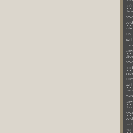
octo
août
déce
nove
octo
juill
juin 
avril
févr
janv
déce
nove
octo
sept
juill
avril
mars
févr
janv
déce
nove
octo
avril
mars