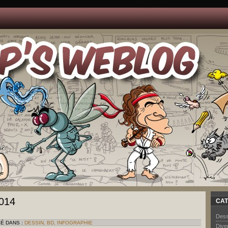
014
CAT
Dess
SÉ DANS :
DESSIN, BD, INFOGRAPHIE
Dive