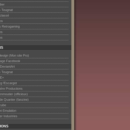
ober
s Teugnat
classé
os
s Retrogaming
es
os
NS
esign (Mon site Pro)
age Facebook
DeviantArt
s Teugnat
E+
rg l’Escargot
ère Productions
nmoutier (officieux)
de Quartier (fanzine)
cube
et Emulation
er Industries
IONS