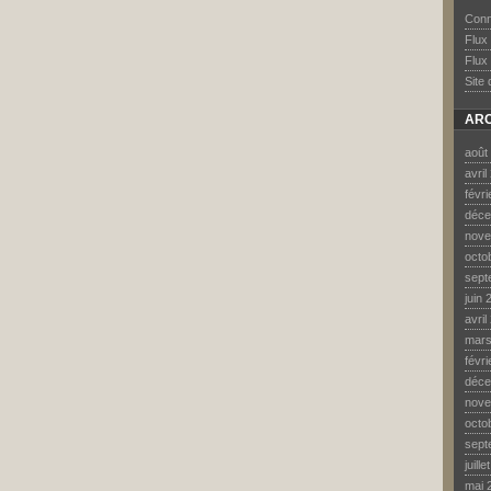
Conn
Flux
Flux
Site
ARC
août
avril
févr
déce
nove
octo
sept
juin 
avril
mars
févr
déce
nove
octo
sept
juill
mai 