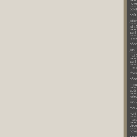
nove
octo
août
juill
juin 
avril
févr
déce
juin 
mai 
avril
mars
févr
déce
sept
août
juill
juin 
mai 
avril
mars
déce
nove