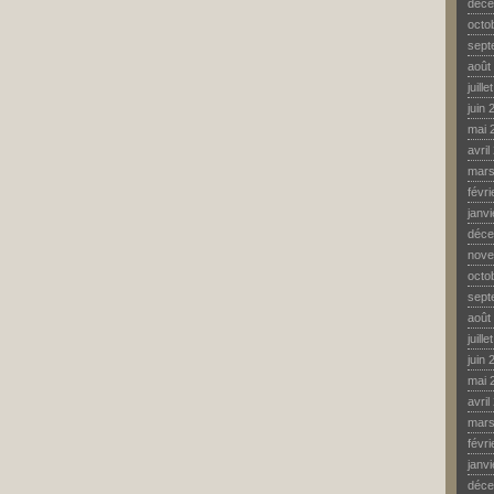
déce
octo
sept
août
juill
juin 
mai 
avril
mars
févr
janv
déce
nove
octo
sept
août
juill
juin 
mai 
avril
mars
févr
janv
déce