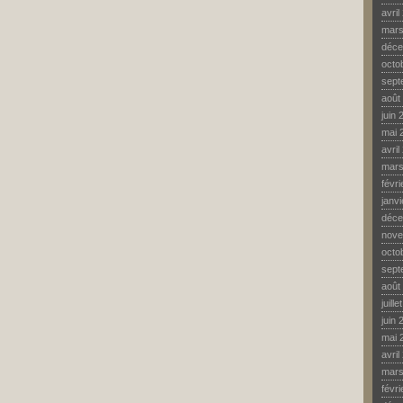
avril
mars
déce
octo
sept
août
juin 
mai 
avril
mars
févr
janv
déce
nove
octo
sept
août
juill
juin 
mai 
avril
mars
févr