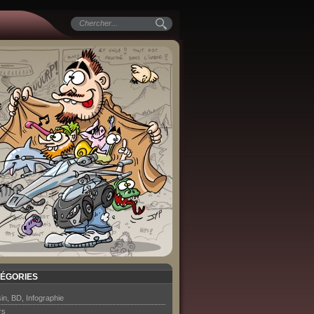
ÉGORIES
in, BD, Infographie
rs