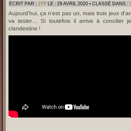
ÉCRIT PAR :
JYP
LE : 29 AVRIL 2020 • CLASSÉ DANS :
Aujourd’hui, ça n’est pas un, mais trois jeux d
va tester… Si toutefois il arrive à concilier je
clandestine !