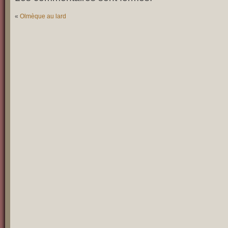
DE
MON
PAYS
«
Olmèque au lard
!