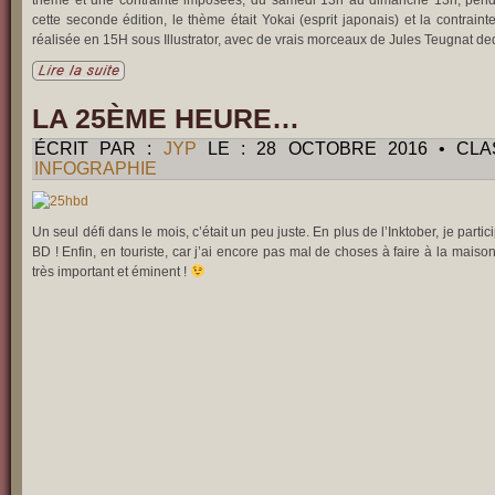
cette seconde édition, le thème était Yokai (esprit japonais) et la contrainte
réalisée en 15H sous Illustrator, avec de vrais morceaux de Jules Teugnat de
LA 25ÈME HEURE…
ÉCRIT PAR :
JYP
LE : 28 OCTOBRE 2016 • CL
INFOGRAPHIE
Un seul défi dans le mois, c’était un peu juste. En plus de l’Inktober, je par
BD ! Enfin, en touriste, car j’ai encore pas mal de choses à faire à la mais
très important et éminent !