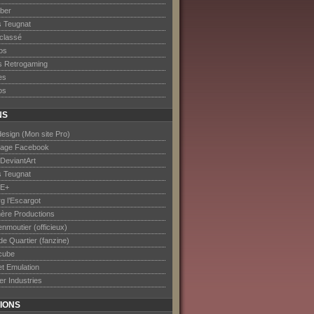
ober
s Teugnat
classé
os
s Retrogaming
es
os
NS
esign (Mon site Pro)
age Facebook
DeviantArt
s Teugnat
E+
rg l’Escargot
ère Productions
nmoutier (officieux)
de Quartier (fanzine)
cube
et Emulation
er Industries
IONS