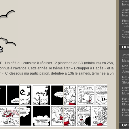
Inkt
Jule
Non 
Phot
Test
Text
Vidé
LIE
JYPd
Ma p
BD ! Un défi qui consiste à réaliser 12 planches de BD (minimum) en 25h,
Mon 
onnus à l’avance. Cette année, le thème était « Echapper à Hadès » et la
Jule
er ». Ci-dessous ma participation, débutée à 13h le samedi, terminée à 5h
RAG
Shlo
Chim
Moye
Pas 
BDo
Plan
Carti
OPT