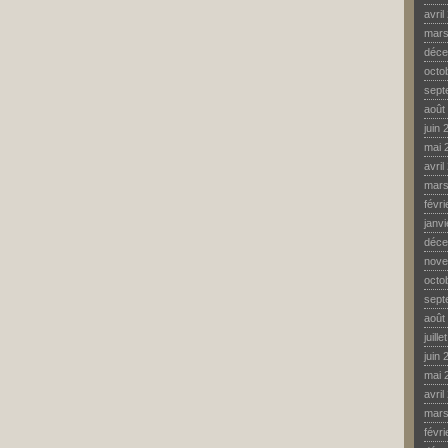
avril
mars
déce
octo
sept
août
juin 
mai 
avril
mars
févr
janv
déce
nove
octo
sept
août
juill
juin 
mai 
avril
mars
févr