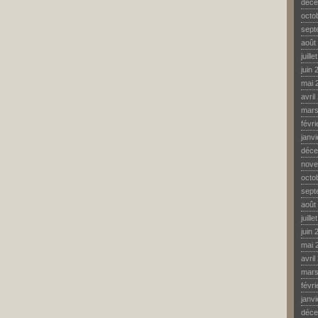
déce
octo
sept
août
juill
juin 
mai 
avril
mars
févr
janv
déce
nove
octo
sept
août
juill
juin 
mai 
avril
mars
févr
janv
déce