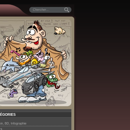
ÉGORIES
in, BD, Infographie
rs