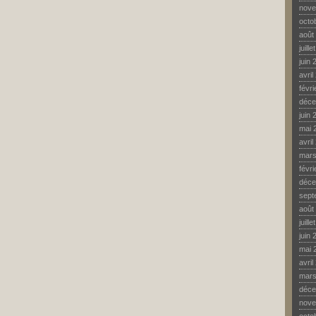
nove
octo
août
juill
juin 
avril
févr
déce
juin 
mai 
avril
mars
févr
déce
sept
août
juill
juin 
mai 
avril
mars
déce
nove