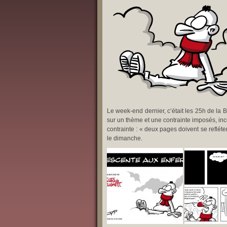
Le week-end dernier, c’était les 25h de la 
sur un thème et une contrainte imposés, inc
contrainte : « deux pages doivent se reflét
le dimanche.