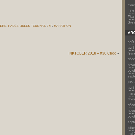
Conn
Flux
Flux
Site
FERS
,
HADÈS
,
JULES TEUGNAT
,
JYP
,
MARATHON
ARC
CENTE
ERS
août
avril
INKTOBER 2018 – #30 Choc
»
févr
déce
nove
octo
sept
juin 
avril
mars
févr
déce
nove
octo
sept
juill
mai 