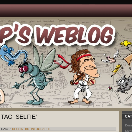
TAG 'SELFIE'
CAT
Dess
É DANS :
DESSIN, BD, INFOGRAPHIE
Dive