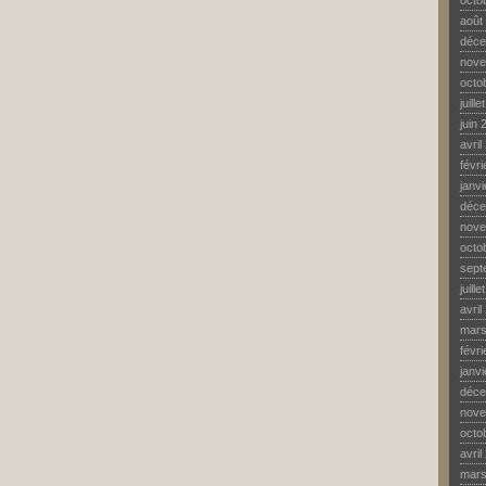
octo
août
déce
nove
octo
juill
juin 
avril
févr
janv
déce
nove
octo
sept
juill
avril
mars
févr
janv
déce
nove
octo
avril
mars