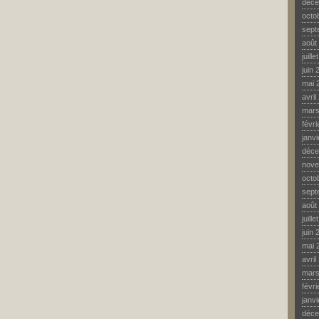
déce
octo
sept
août
juill
juin 
mai 
avril
mars
févr
janv
déce
nove
octo
sept
août
juill
juin 
mai 
avril
mars
févr
janv
déce