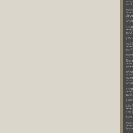
avril
mars
déce
octo
sept
août
juin 
mai 
avril
mars
févr
janv
déce
nove
octo
sept
août
juill
juin 
mai 
avril
mars
févr