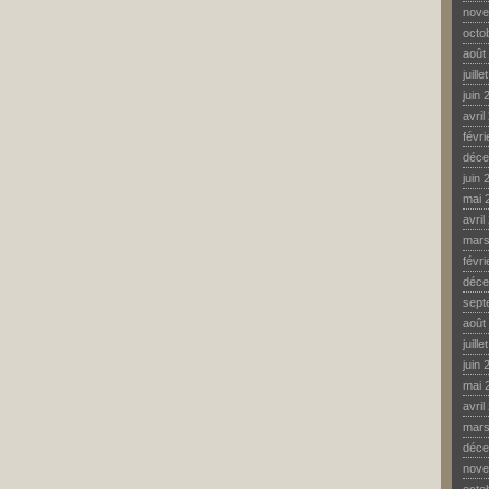
nove
octo
août
juill
juin 
avril
févr
déce
juin 
mai 
avril
mars
févr
déce
sept
août
juill
juin 
mai 
avril
mars
déce
nove