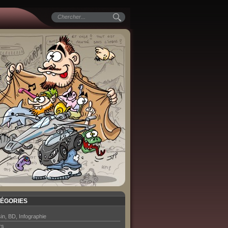
ÉGORIES
in, BD, Infographie
rs