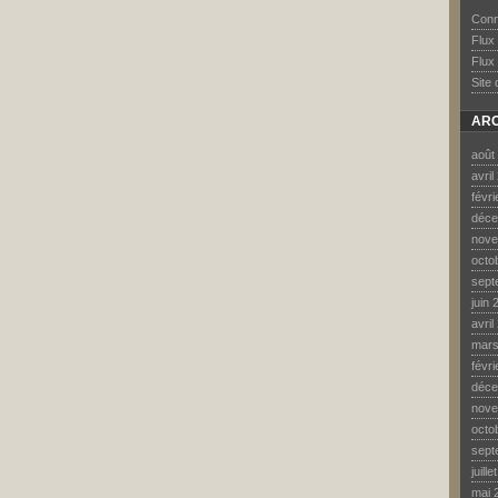
Conn
Flux
Flux
Site
ARC
août
avril
févr
déce
nove
octo
sept
juin 
avril
mars
févr
déce
nove
octo
sept
juill
mai 