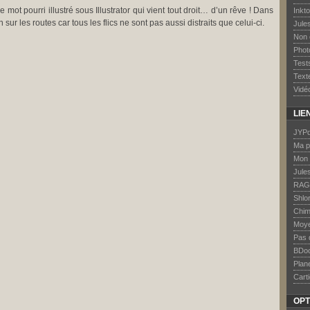
mot pourri illustré sous Illustrator qui vient tout droit… d’un rêve ! Dans
Inkt
sur les routes car tous les flics ne sont pas aussi distraits que celui-ci.
Jule
Non 
Phot
Test
Text
Vidé
LIE
JYPd
Ma p
Mon 
Jule
RAG
Shlo
Chim
Moye
Pas 
BDo
Plan
Carti
OPT