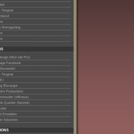
ober
s Teugnat
classé
os
s Retrogaming
es
os
NS
esign (Mon site Pro)
age Facebook
DeviantArt
s Teugnat
E+
rg l’Escargot
ère Productions
nmoutier (officieux)
de Quartier (fanzine)
cube
et Emulation
er Industries
IONS