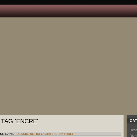
 TAG 'ENCRE'
CAT
Dess
SSÉ DANS :
DESSIN, BD, INFOGRAPHIE
,
INKTOBER
Dive