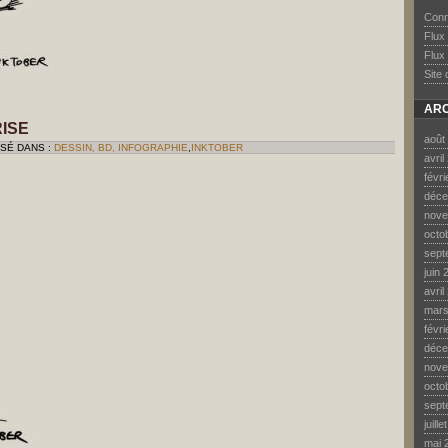
Conn
Flux
Flux
Site
ARC
RISE
août
SSÉ DANS :
DESSIN, BD, INFOGRAPHIE
,
INKTOBER
avril
févr
déce
nove
octo
sept
juin 
avril
mars
févr
déce
nove
octo
sept
juill
mai 