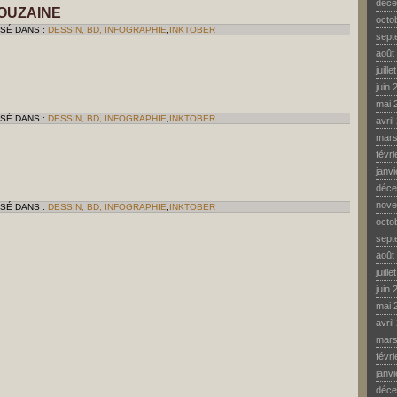
déce
DOUZAINE
octo
SSÉ DANS :
DESSIN, BD, INFOGRAPHIE
,
INKTOBER
sept
août
juill
juin 
mai 
SSÉ DANS :
DESSIN, BD, INFOGRAPHIE
,
INKTOBER
avril
mars
févr
janv
déce
nove
SSÉ DANS :
DESSIN, BD, INFOGRAPHIE
,
INKTOBER
octo
sept
août
juill
juin 
mai 
avril
mars
févr
janv
déce