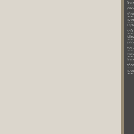
févr
janv
déce
nove
sept
août
juill
juin 
mai 
mars
févr
déce
nove