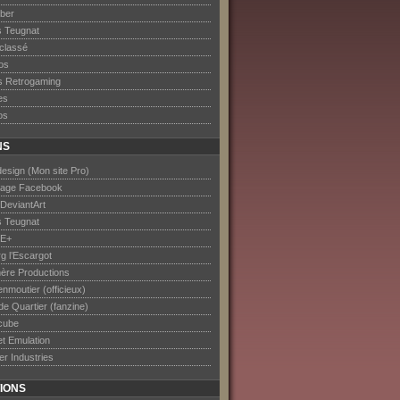
ober
s Teugnat
classé
os
s Retrogaming
es
os
NS
esign (Mon site Pro)
age Facebook
DeviantArt
s Teugnat
E+
rg l’Escargot
ère Productions
nmoutier (officieux)
de Quartier (fanzine)
cube
et Emulation
er Industries
IONS