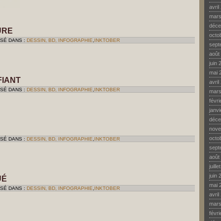
avril
mars
déce
URE
octo
SSÉ DANS :
DESSIN, BD, INFOGRAPHIE
,
INKTOBER
sept
août
juin 
mai 
FIANT
avril
SSÉ DANS :
DESSIN, BD, INFOGRAPHIE
,
INKTOBER
mars
févr
janv
déce
nove
octo
SSÉ DANS :
DESSIN, BD, INFOGRAPHIE
,
INKTOBER
sept
août
juill
juin 
UÉ
mai 
SSÉ DANS :
DESSIN, BD, INFOGRAPHIE
,
INKTOBER
avril
mars
févr