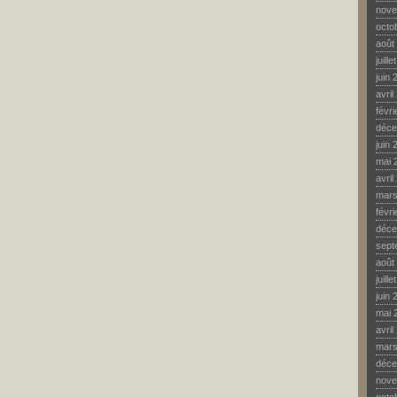
nove
octo
août
juill
juin 
avril
févr
déce
juin 
mai 
avril
mars
févr
déce
sept
août
juill
juin 
mai 
avril
mars
déce
nove