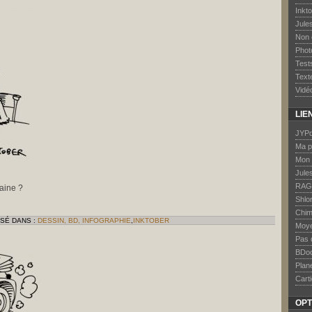
Inkt
Jule
Non 
Phot
Test
Text
Vidé
LIE
JYPd
Ma p
Mon 
Jule
RAG
haine ?
Shlo
Chim
SSÉ DANS :
DESSIN, BD, INFOGRAPHIE
,
INKTOBER
Moye
Pas 
BDo
Plan
Carti
OPT