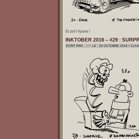
Et paf l’épave !
INKTOBER 2016 – #29 : SURP
ÉCRIT PAR :
JYP
LE : 29 OCTOBRE 2016 • CLA