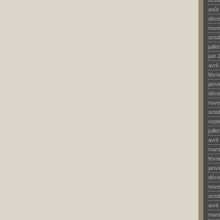
octo
août
déce
nove
octo
juill
juin 
avril
févr
janv
déce
nove
octo
sept
juill
avril
mars
févr
janv
déce
nove
octo
avril
mars