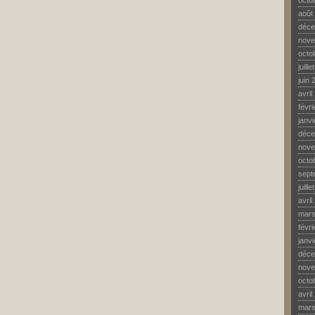
octo
août
déce
nove
octo
juill
juin 
avril
févr
janv
déce
nove
octo
sept
juill
avril
mars
févr
janv
déce
nove
octo
avril
mars