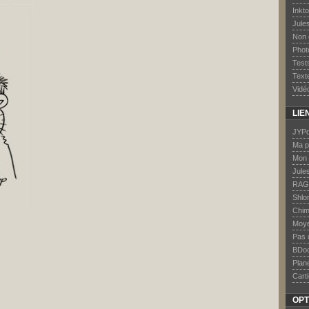
Inkt
Jule
Non 
Phot
Test
Text
Vidé
LIE
JYPd
Ma p
Mon 
Jule
RAG
Shlo
Chim
Moye
Pas 
BDo
Plan
Carti
OPT