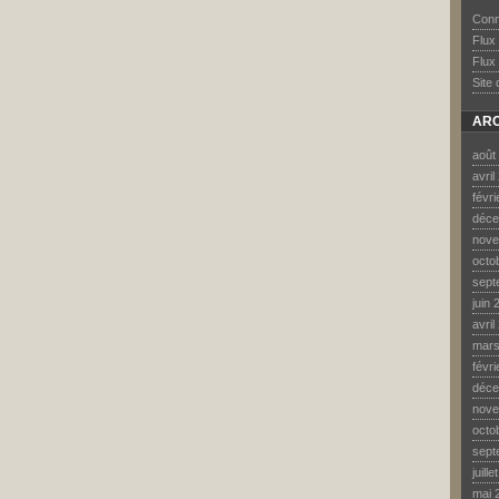
Conn
Flux
Flux
Site
ARC
août
avril
févr
déce
nove
octo
sept
juin 
avril
mars
févr
déce
nove
octo
sept
juill
mai 