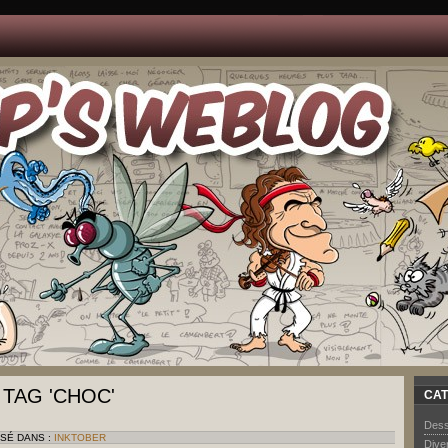
 TAG 'CHOC'
CAT
Dess
SSÉ DANS :
INKTOBER
Dive