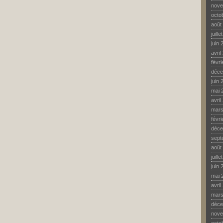
nove
octo
août
juill
juin 
avril
févr
déce
juin 
mai 
avril
mars
févr
déce
sept
août
juill
juin 
mai 
avril
mars
déce
nove