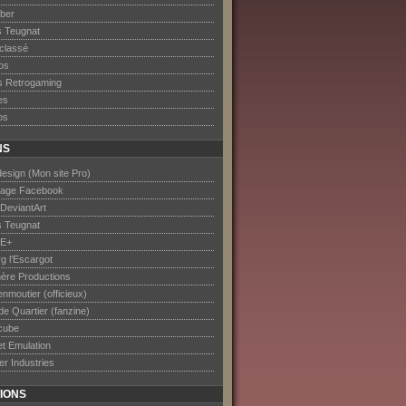
ober
s Teugnat
classé
os
s Retrogaming
es
os
NS
esign (Mon site Pro)
age Facebook
DeviantArt
s Teugnat
E+
rg l’Escargot
ère Productions
nmoutier (officieux)
de Quartier (fanzine)
cube
et Emulation
er Industries
IONS