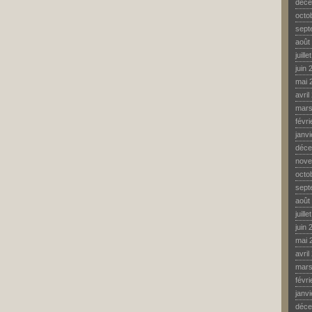
déce
octo
sept
août
juill
juin 
mai 
avril
mars
févr
janv
déce
nove
octo
sept
août
juill
juin 
mai 
avril
mars
févr
janv
déce