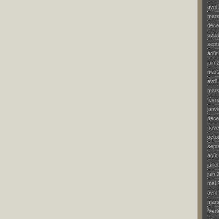
avril
mars
déce
octo
sept
août
juin 
mai 
avril
mars
févr
janv
déce
nove
octo
sept
août
juill
juin 
mai 
avril
mars
févr