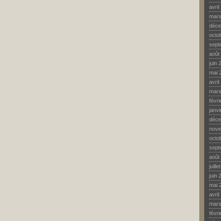
avril
mars
déce
octo
sept
août
juin 
mai 
avril
mars
févr
janv
déce
nove
octo
sept
août
juill
juin 
mai 
avril
mars
févr