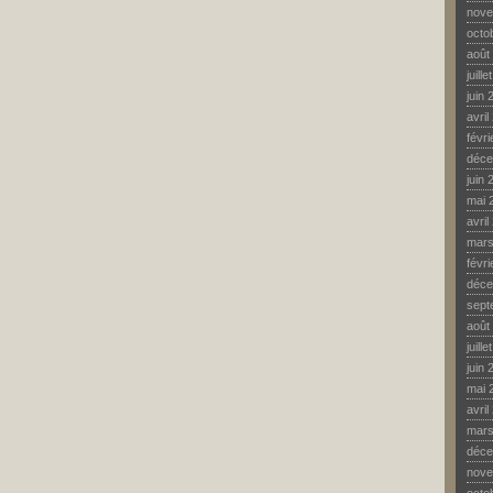
nove
octo
août
juill
juin 
avril
févr
déce
juin 
mai 
avril
mars
févr
déce
sept
août
juill
juin 
mai 
avril
mars
déce
nove