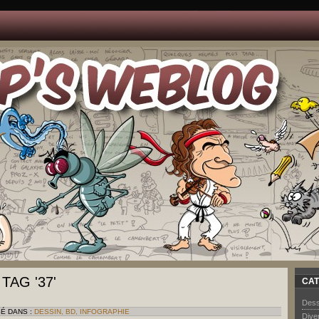
TAG '37'
CAT
Dess
SÉ DANS :
DESSIN, BD, INFOGRAPHIE
Dive