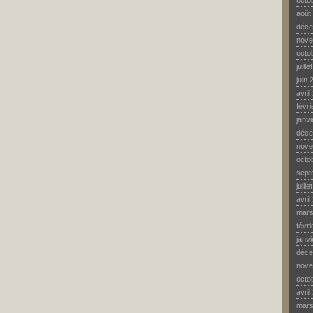
octo
août
déce
nove
octo
juill
juin 
avril
févr
janv
déce
nove
octo
sept
juill
avril
mars
févr
janv
déce
nove
octo
avril
mars