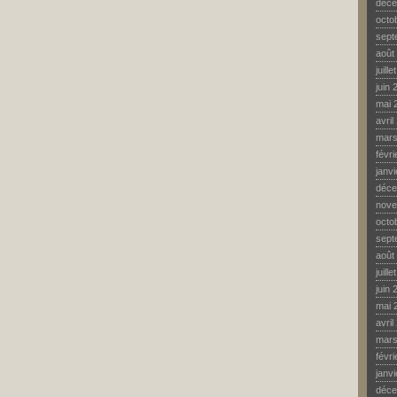
déce
octo
sept
août
juill
juin 
mai 
avril
mars
févr
janv
déce
nove
octo
sept
août
juill
juin 
mai 
avril
mars
févr
janv
déce