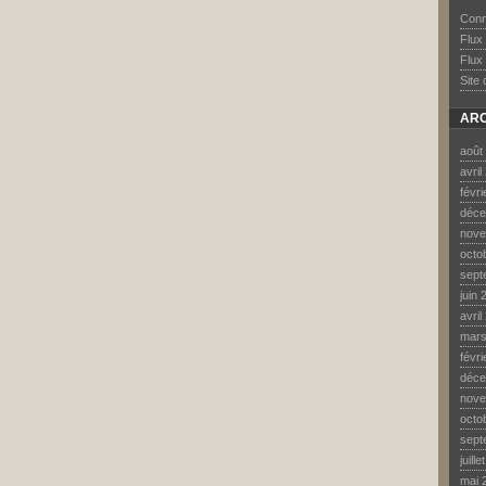
Conn
Flux
Flux
Site
ARC
août
avril
févr
déce
nove
octo
sept
juin 
avril
mars
févr
déce
nove
octo
sept
juill
mai 