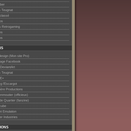
ober
s Teugnat
classé
os
s Retrogaming
es
os
NS
esign (Mon site Pro)
age Facebook
DeviantArt
s Teugnat
E+
rg l’Escargot
ère Productions
nmoutier (officieux)
de Quartier (fanzine)
cube
et Emulation
er Industries
IONS