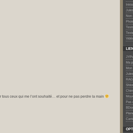
Inkt
Jule
Non 
Phot
Test
Text
Vidé
LIE
JYPd
Ma p
Mon 
Jule
RAG
Shlo
Chim
er tous ceux qui me l’ont souhaité… et pour ne pas perdre la main
Moye
Pas 
BDo
Plan
Carti
OPT