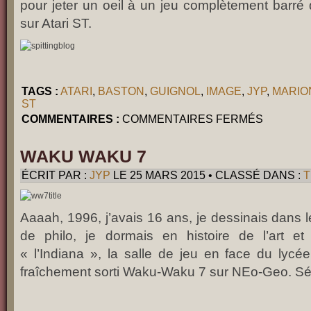
pour jeter un oeil à un jeu complètement barré 
sur Atari ST.
TAGS :
ATARI
,
BASTON
,
GUIGNOL
,
IMAGE
,
JYP
,
MARIO
ST
SUR
COMMENTAIRES :
COMMENTAIRES FERMÉS
SPITTING
IMAGE
(ATARI
ST)
WAKU WAKU 7
ÉCRIT PAR :
JYP
LE 25 MARS 2015 • CLASSÉ DANS :
T
Aaaah, 1996, j’avais 16 ans, je dessinais dans
de philo, je dormais en histoire de l’art et s
« l’Indiana », la salle de jeu en face du lycée
fraîchement sorti Waku-Waku 7 sur NEo-Geo. Sé