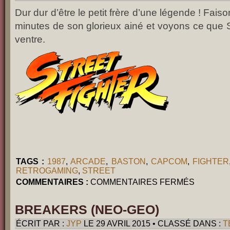
Dur dur d’être le petit frère d’une légende ! Fai
minutes de son glorieux ainé et voyons ce que S
ventre.
TAGS :
1987
,
ARCADE
,
BASTON
,
CAPCOM
,
FIGHTER
RETROGAMING
,
STREET
SUR
COMMENTAIRES :
COMMENTAIRES FERMÉS
STREET
FIGHTER
(ARCADE)
BREAKERS (NEO-GEO)
ÉCRIT PAR :
JYP
LE 29 AVRIL 2015 • CLASSÉ DANS :
T