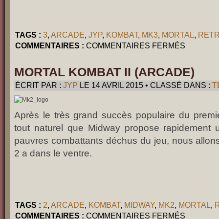
TAGS :
3
,
ARCADE
,
JYP
,
KOMBAT
,
MK3
,
MORTAL
,
RET
SUR
COMMENTAIRES :
COMMENTAIRES FERMÉS
MORTAL
KOMBAT
3
(ARCADE)
MORTAL KOMBAT II (ARCADE)
ÉCRIT PAR :
JYP
LE 14 AVRIL 2015 • CLASSÉ DANS :
T
Après le très grand succès populaire du premier
tout naturel que Midway propose rapidement u
pauvres combattants déchus du jeu, nous allons
2 a dans le ventre.
TAGS :
2
,
ARCADE
,
KOMBAT
,
MIDWAY
,
MK2
,
MORTAL
,
SUR
COMMENTAIRES :
COMMENTAIRES FERMÉS