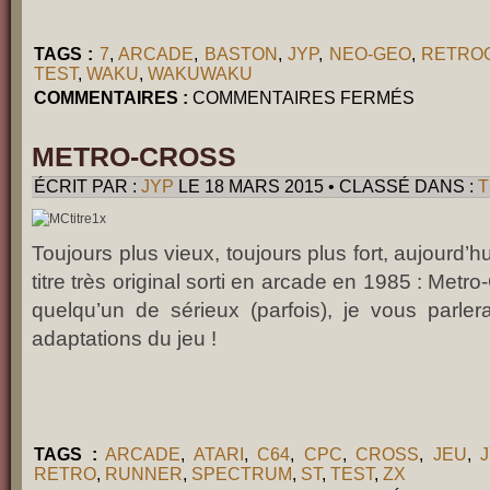
TAGS :
7
,
ARCADE
,
BASTON
,
JYP
,
NEO-GEO
,
RETRO
TEST
,
WAKU
,
WAKUWAKU
SUR
COMMENTAIRES :
COMMENTAIRES FERMÉS
WAKU
WAKU
7
METRO-CROSS
ÉCRIT PAR :
JYP
LE 18 MARS 2015 • CLASSÉ DANS :
T
Toujours plus vieux, toujours plus fort, aujourd’
titre très original sorti en arcade en 1985 : Metr
quelqu’un de sérieux (parfois), je vous parle
adaptations du jeu !
TAGS :
ARCADE
,
ATARI
,
C64
,
CPC
,
CROSS
,
JEU
,
RETRO
,
RUNNER
,
SPECTRUM
,
ST
,
TEST
,
ZX